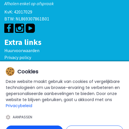
Afhalen enkel op afspraak
KvK: 42017029
BTW: NL869307861B01
Extra links
Huurvoorwaarden
Privacy policy
Disclaimer
Cookies
Bekijk ook
Deze website maakt gebruik van cookies of vergelijkbare
Springkussens
Spelkussens
Spelverhuur
Mascotteverhuur
technologieën om uw browse-ervaring te verbeteren en
Kinderauto's
Funfood & Traktaties
Opblaasfiguren &
gepersonaliseerde aanbevelingen te bieden. Door onze
blikvangers
Beurzen, promoties & events
Voordeelpakketten
website te blijven gebruiken, gaat u akkoord met ons
Privacybeleid
AANPASSEN
© Copyright 2025 Van Houts Attractieverhuur, onderdeel van