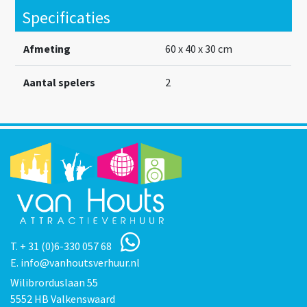
Specificaties
Afmeting
60 x 40 x 30 cm
Aantal spelers
2
T.
+ 31 (0)6-330 057 68
E.
info@vanhoutsverhuur.nl
Wilibrorduslaan 55
5552 HB Valkenswaard